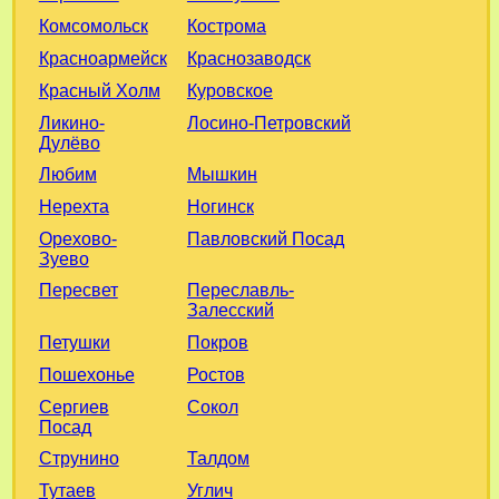
Комсомольск
Кострома
Красноармейск
Краснозаводск
Красный Холм
Куровское
Ликино-
Лосино-Петровский
Дулёво
Любим
Мышкин
Нерехта
Ногинск
Орехово-
Павловский Посад
Зуево
Пересвет
Переславль-
Залесский
Петушки
Покров
Пошехонье
Ростов
Сергиев
Сокол
Посад
Струнино
Талдом
Тутаев
Углич