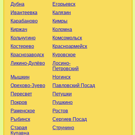
Егорьевск
Дубна
Калязин
Ивантеевка
Кимры
Карабаново
Коломна
Киржач
Комсомольск
Кольчугино
Красноармейск
Костерево
Куровское
Краснозаводск
Лосино-
Ликино-Дулёво
Петровский
Ногинск
Мышкин
Павловский Посад
Орехово-Зуево
Петушки
Пересвет
Пушкино
Покров
Ростов
Раменское
Сергиев Посад
Рыбинск
Струнино
Старая
Купавна