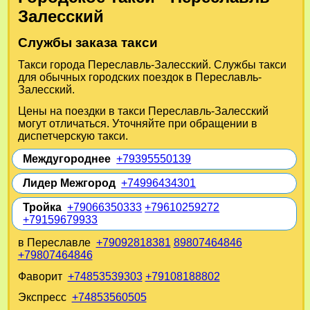
Залесский
Службы заказа такси
Такси города Переславль-Залесский. Службы такси
для обычных городских поездок в Переславль-
Залесский.
Цены на поездки в такси Переславль-Залесский
могут отличаться. Уточняйте при обращении в
диспетчерскую такси.
Междугороднее
+79395550139
Лидер Межгород
+74996434301
Тройка
+79066350333
+79610259272
+79159679933
в Переславле
+79092818381
89807464846
+79807464846
Фаворит
+74853539303
+79108188802
Экспресс
+74853560505