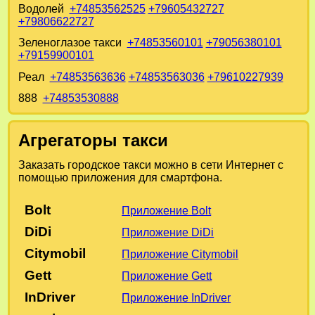
Водолей
+74853562525
+79605432727
+79806622727
Зеленоглазое такси
+74853560101
+79056380101
+79159900101
Реал
+74853563636
+74853563036
+79610227939
888
+74853530888
Агрегаторы такси
Заказать городское такси можно в сети Интернет с
помощью приложения для смартфона.
Bolt
Приложение Bolt
DiDi
Приложение DiDi
Citymobil
Приложение Citymobil
Gett
Приложение Gett
InDriver
Приложение InDriver