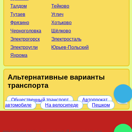
Тейково
Талдом
Углич
Тутаев
Хотьково
Фрязино
Щёлково
Черноголовка
Электросталь
Электрогорск
Юрьев-Польский
Электроугли
Яхрома
Альтернативные варианты
транспорта
Общественный транспорт
Автопрокат
На
автомобиле
На велосипеде
Пешком
mezhgorod-taksi.ru - надежный помощник для