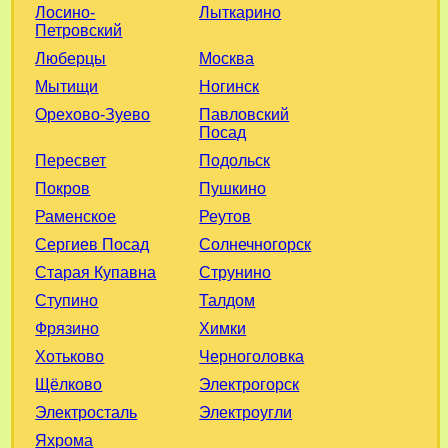
Лыткарино
Лосино-
Петровский
Москва
Люберцы
Ногинск
Мытищи
Павловский
Орехово-Зуево
Посад
Подольск
Пересвет
Пушкино
Покров
Реутов
Раменское
Солнечногорск
Сергиев Посад
Струнино
Старая Купавна
Талдом
Ступино
Химки
Фрязино
Черноголовка
Хотьково
Электрогорск
Щёлково
Электроугли
Электросталь
Яхрома