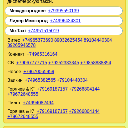
диспетчерскую такси.
Междугороднее
+79395550139
Лидер Межгород
+74996434301
MixTaxi
+74951515019
Витес
+74965373690
89032625454
89104440304
89265946578
Коннект
+74965316164
СВ
+79067777715
+79252333345
+79858888854
Новое
+79670065959
Заикин
+74965382565
+79104440304
Горячев & К°
+79169187157
+79266804144
+79672648555
Пилот
+74994082494
Горячев & К°
+79169187157
+79266804144
+79672648555