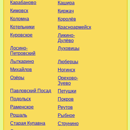
Карабаново
Кашира
Кимовск
Киржач
Коломна
Королёв
Котельники
Красноармейск
Куровское
Ликино-
Дулёво
Лосино-
Луховицы
Петровский
Лыткарино
Люберцы
Михайлов
Ногинск
Озёры
Орехово-
Зуево
Павловский Посад
Петушки
Подольск
Покров
Раменское
Реутов
Рошаль
Рыбное
Старая Купавна
Струнино