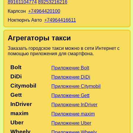
89161104774
89253216216
Карлсон
+74964420100
Ноктюрнъ Авто
+74964416611
Агрегаторы такси
Заказать городское такси можно в сети Интернет с
помощью приложения для смартфона.
Bolt
Приложение Bolt
DiDi
Приложение DiDi
Citymobil
Приложение Citymobil
Gett
Приложение Gett
InDriver
Приложение InDriver
maxim
Приложение maxim
Uber
Приложение Uber
Wheely
Приложение Wheely