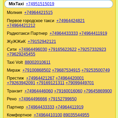
MixTaxi
+74951515019
Молния
+74964421515
Первое городское такси
+74964424821
+74964421212
Радиотакси Партнер
+74964433333
+74964411919
ЖуЖЖиК
+79152942121
Сити
+74964496030
+79165622622
+79257332923
+79629245455
Taxi Volt
88002010611
Мираж
+79100868502
+79687534915
+79253500749
Престиж
+74964421267
+74964420001
+79263942091
+79169121311
+79099449701
Транзит
+74964446060
+79160016060
+79645869900
Рено
+74964496666
+79152799650
Партнер
+74964433333
+74964411919
Комфортное
+74964410100
89035544955