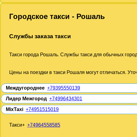
Городское такси - Рошаль
Службы заказа такси
Такси города Рошаль. Службы такси для обычных город
Цены на поездки в такси Рошаля могут отличаться. Уто
Междугороднее
+79395550139
Лидер Межгород
+74996434301
MixTaxi
+74951515019
Такси+
+74964558585