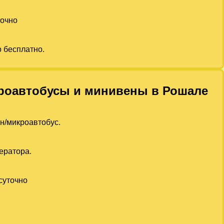
точно
о бесплатно.
икроавтобусы и минивены в Рошале
ен/микроавтобус.
ератора.
суточно