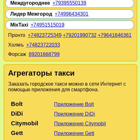
Междугороднее
+79395550139
Лидер Межгород
+74996434301
MixTaxi
+74951515019
Пронто
+74823725349
+79201990732
+79641646361
Холмъ
+74823722033
Форсаж
89201668799
Агрегаторы такси
Заказать городское такси можно в сети Интернет с
помощью приложения для смартфона.
Bolt
Приложение Bolt
DiDi
Приложение DiDi
Citymobil
Приложение Citymobil
Gett
Приложение Gett