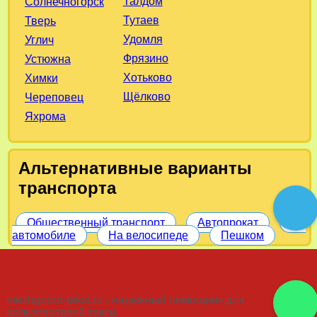
Талдом
Солнечногорск
Тутаев
Тверь
Удомля
Углич
Фрязино
Устюжна
Хотьково
Химки
Щёлково
Череповец
Яхрома
Альтернативные варианты
транспорта
Общественный транспорт
Автопрокат
На
автомобиле
На велосипеде
Пешком
mezhgorod-taksi.ru - надежный помощник для
пользователей такси