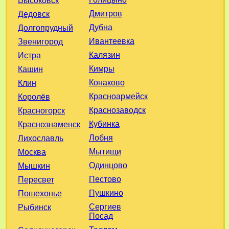
Высоковск
Дмитров
Дедовск
Дубна
Долгопрудный
Ивантеевка
Звенигород
Калязин
Истра
Кимры
Кашин
Конаково
Клин
Красноармейск
Королёв
Краснозаводск
Красногорск
Кубинка
Краснознаменск
Лобня
Лихославль
Мытищи
Москва
Одинцово
Мышкин
Пестово
Пересвет
Пушкино
Пошехонье
Сергиев
Рыбинск
Посад