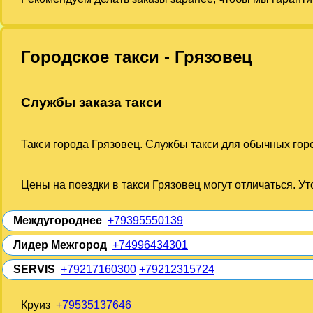
Городское такси - Грязовец
Службы заказа такси
Такси города Грязовец. Службы такси для обычных горо
Цены на поездки в такси Грязовец могут отличаться. У
Междугороднее
+79395550139
Лидер Межгород
+74996434301
SERVIS
+79217160300
+79212315724
Круиз
+79535137646