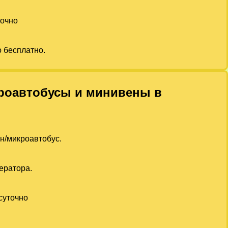
точно
о бесплатно.
икроавтобусы и минивены в
ен/микроавтобус.
ератора.
суточно