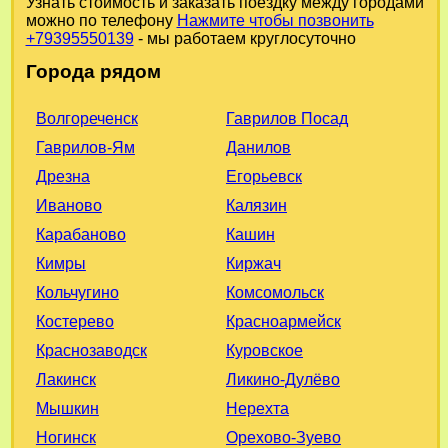
Узнать стоимость и заказать поездку между городами
можно по телефону
Нажмите чтобы позвонить
+79395550139
- мы работаем круглосуточно
Города рядом
Волгореченск
Гаврилов Посад
Гаврилов-Ям
Данилов
Дрезна
Егорьевск
Иваново
Калязин
Карабаново
Кашин
Кимры
Киржач
Кольчугино
Комсомольск
Костерево
Красноармейск
Краснозаводск
Куровское
Лакинск
Ликино-Дулёво
Мышкин
Нерехта
Ногинск
Орехово-Зуево