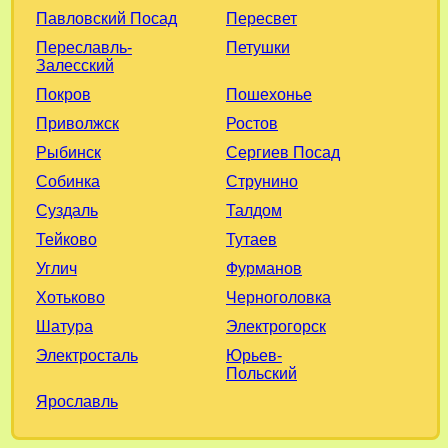
Павловский Посад
Пересвет
Переславль-
Петушки
Залесский
Покров
Пошехонье
Приволжск
Ростов
Рыбинск
Сергиев Посад
Собинка
Струнино
Суздаль
Талдом
Тейково
Тутаев
Углич
Фурманов
Хотьково
Черноголовка
Шатура
Электрогорск
Электросталь
Юрьев-
Польский
Ярославль