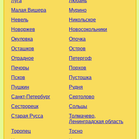
Любань
Луга
Мурино
Малая Вишера
Никольское
Невель
Новосокольники
Новоржев
Опочка
Окуловка
Остров
Осташков
Петергоф
Отрадное
Порхов
Печоры
Пустошка
Псков
Рудня
Пушкин
Сертолово
Санкт-Петербург
Сольцы
Сестрорецк
Толмачево,
Старая Русса
Ленинградская область
Тосно
Торопец