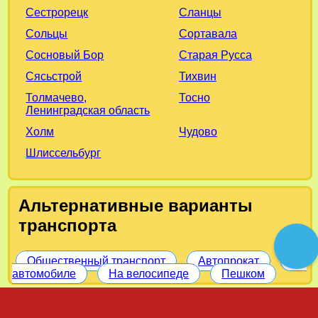
Сестрорецк
Сланцы
Сольцы
Сортавала
Сосновый Бор
Старая Русса
Сясьстрой
Тихвин
Толмачево,
Тосно
Ленинградская область
Холм
Чудово
Шлиссельбург
Альтернативные варианты
транспорта
Общественный транспорт
Автопрокат
На
автомобиле
На велосипеде
Пешком