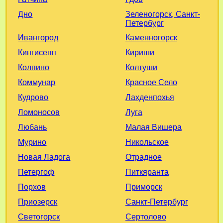
Дно
Зеленогорск, Санкт-
Петербург
Ивангород
Каменногорск
Кингисепп
Кириши
Колпино
Колтуши
Коммунар
Красное Село
Кудрово
Лахденпохья
Ломоносов
Луга
Любань
Малая Вишера
Мурино
Никольское
Новая Ладога
Отрадное
Петергоф
Питкяранта
Порхов
Приморск
Приозерск
Санкт-Петербург
Светогорск
Сертолово