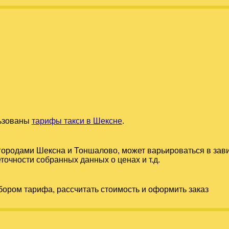
льзованы
тарифы такси в Шексне
.
 городами
Шексна
и
Тоншалово
, может варьироваться в зав
точности собранных данных о ценах и т.д.
бором тарифа, рассчитать стоимость и оформить заказ