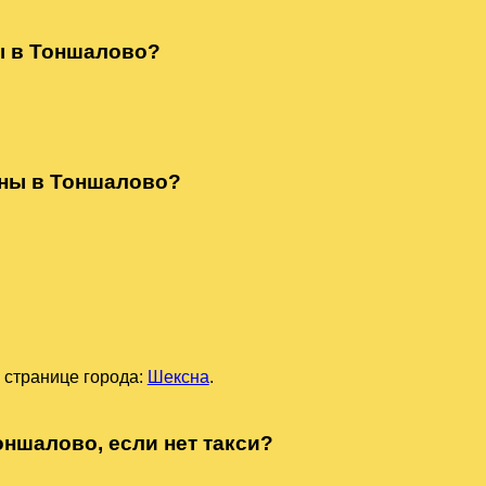
ы в Тоншалово?
сны в Тоншалово?
 странице города:
Шексна
.
оншалово, если нет такси?