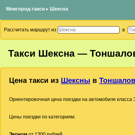
Межгород-такси
▸
Шексна
Рассчитать маршрут из
в
Такси
Шексна
—
Тоншало
Цена такси из
Шексны
в
Тоншало
Ориентировочная цена поездки на автомобиле класса Э
Цены поездки по категориям:
Эконом
от 1300 рублей