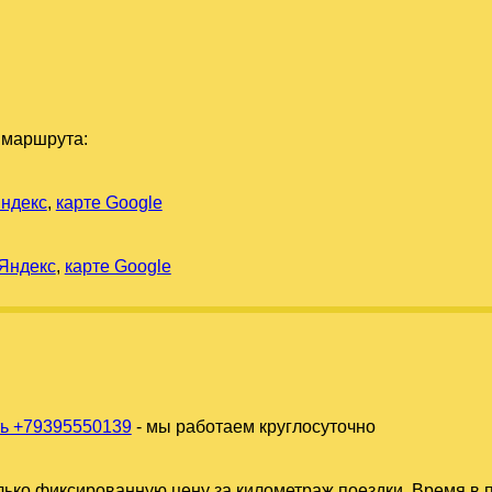
 маршрута:
Яндекс
,
карте Google
 Яндекс
,
карте Google
ь +79395550139
- мы работаем круглосуточно
ько фиксированную цену за километраж поездки. Время в п