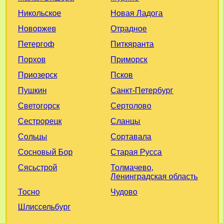
Новая Ладога
Никольское
Отрадное
Новоржев
Питкяранта
Петергоф
Приморск
Порхов
Псков
Приозерск
Санкт-Петербург
Пушкин
Сертолово
Светогорск
Сланцы
Сестрорецк
Сортавала
Сольцы
Старая Русса
Сосновый Бор
Толмачево,
Сясьстрой
Ленинградская область
Чудово
Тосно
Шлиссельбург