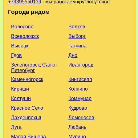
+79395550139
- мы работаем круглосуточно
Города рядом
Волхов
Волосово
Выборг
Всеволожск
Гатчина
Высоцк
Дно
Гдов
Ивангород
Зеленогорск, Санкт-
Петербург
Кингисепп
Каменногорск
Колпино
Кириши
Коммунар
Колтуши
Кудрово
Красное Село
Ломоносов
Лахденпохья
Любань
Луга
Мурино
Малая Вишера