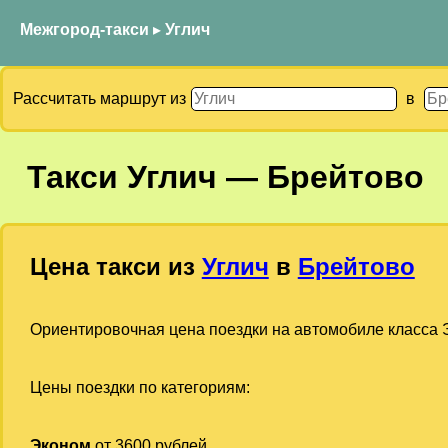
Межгород-такси
▸
Углич
Рассчитать маршрут из
в
Такси
Углич
—
Брейтово
Цена такси из
Углич
в
Брейтово
Ориентировочная цена поездки на автомобиле класса Э
Цены поездки по категориям:
Эконом
от 3600 рублей