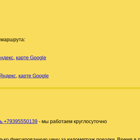
 маршрута:
Яндекс
,
карте Google
 Яндекс
,
карте Google
ь +79395550139
- мы работаем круглосуточно
ько фиксированную цену за километраж поездки. Время в п