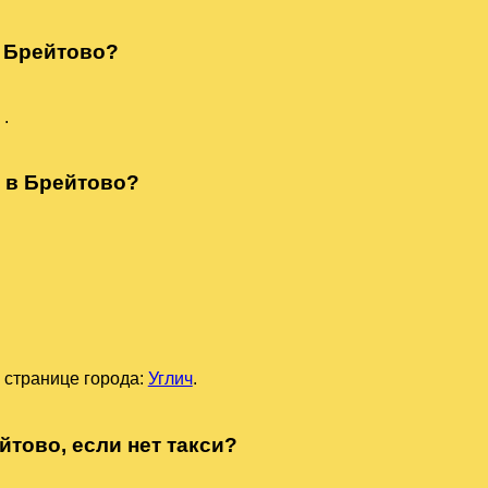
в Брейтово?
т
.
ч в Брейтово?
 странице города:
Углич
.
йтово, если нет такси?