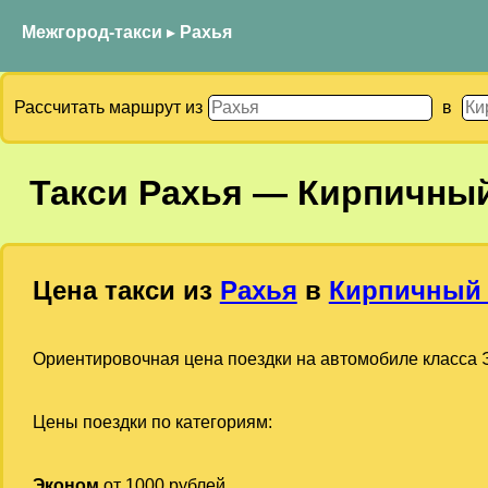
Межгород-такси
▸
Рахья
Рассчитать маршрут из
в
Такси
Рахья
—
Кирпичный
Цена такси из
Рахья
в
Кирпичный
Ориентировочная цена поездки на автомобиле класса Э
Цены поездки по категориям:
Эконом
от 1000 рублей