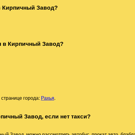
 в Кирпичный Завод?
ья в Кирпичный Завод?
 странице города:
Рахья
.
рпичный Завод, если нет такси?
ный Завод, можно рассмотреть автобус, прокат авто, блабл