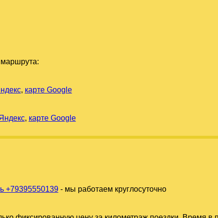
 маршрута:
Яндекс
,
карте Google
 Яндекс
,
карте Google
ь +79395550139
- мы работаем круглосуточно
ько фиксированную цену за километраж поездки. Время в п