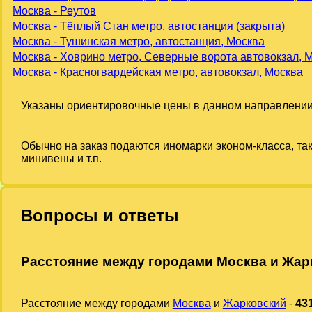
Москва - Реутов
Москва - Тёплый Стан метро, автостанция (закрыта)
Москва - Тушинская метро, автостанция, Москва
Москва - Ховрино метро, Северные ворота автовокзал, 
Москва - Красногвардейская метро, автовокзал, Москва
Указаны ориентировочные цены в данном направлении
Обычно на заказ подаются иномарки эконом-класса, та
минивены и т.п.
Вопросы и ответы
Расстояние между городами Москва и Жар
Расстояние между городами
Москва
и
Жарковский
-
43