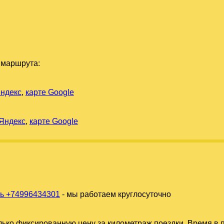
 маршрута:
Яндекс
,
карте Google
 Яндекс
,
карте Google
ь +74996434301
- мы работаем круглосуточно
ько фиксированную цену за километраж поездки. Время в п