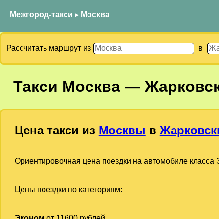
Межгород-такси
▸
Москва
Рассчитать маршрут из
в
Такси
Москва
—
Жарковс
Цена такси из
Москвы
в
Жарковск
Ориентировочная цена поездки на автомобиле класса Э
Цены поездки по категориям:
Эконом
от 11600 рублей