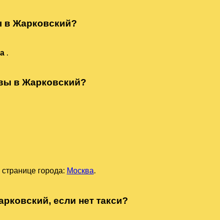
ы в Жарковский?
та
.
квы в Жарковский?
 странице города:
Москва
.
арковский, если нет такси?