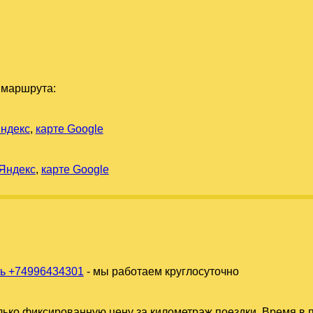
 маршрута:
Яндекс
,
карте Google
 Яндекс
,
карте Google
ь +74996434301
- мы работаем круглосуточно
ько фиксированную цену за километраж поездки. Время в п