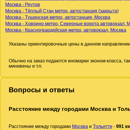
Москва - Реутов
Москва - Тёплый Стан метро, автостанция (закрыта)
Москва - Тушинская метро, автостанция, Москва
Москва - Ховрино метро, Северные ворота автовокзал, 
Москва - Красногвардейская метро, автовокзал, Москва
Указаны ориентировочные цены в данном направлении
Обычно на заказ подаются иномарки эконом-класса, та
минивены и т.п.
Вопросы и ответы
Расстояние между городами Москва и Тол
Расстояние между городами
Москва
и
Тольятти
-
991 к