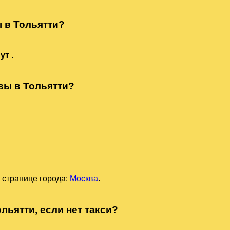
ы в Тольятти?
нут
.
вы в Тольятти?
 странице города:
Москва
.
льятти, если нет такси?