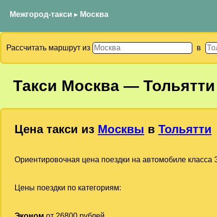
Межгород-такси
▸
Москва
Рассчитать маршрут из
в
Такси
Москва
—
Тольятти
Цена такси из
Москвы
в
Тольятти
Ориентировочная цена поездки на автомобиле класса Э
Цены поездки по категориям:
Эконом
от 26800 рублей