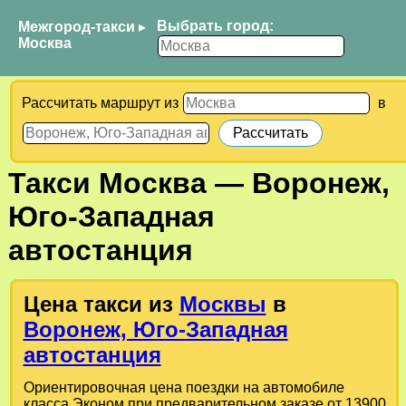
Выбрать город:
Межгород-такси
▸
Москва
Рассчитать маршрут из
в
Такси
Москва
—
Воронеж,
Юго-Западная
автостанция
Цена такси из
Москвы
в
Воронеж, Юго-Западная
автостанция
Ориентировочная цена поездки на автомобиле
класса Эконом при предварительном заказе от 13900