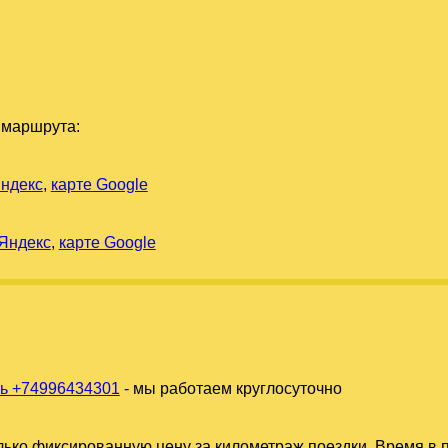
 маршрута:
Яндекс
,
карте Google
 Яндекс
,
карте Google
ь +74996434301
- мы работаем круглосуточно
ько фиксированную цену за километраж поездки. Время в п