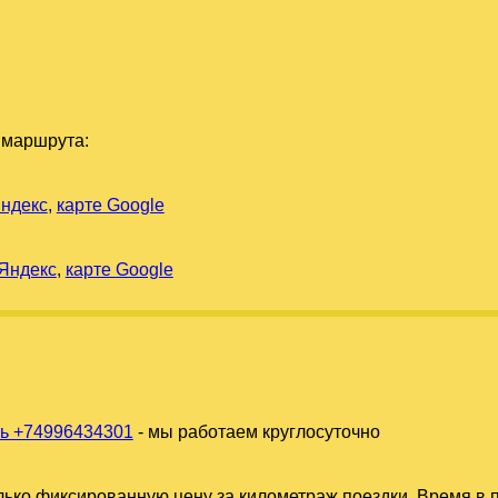
 маршрута:
Яндекс
,
карте Google
 Яндекс
,
карте Google
ь +74996434301
- мы работаем круглосуточно
ько фиксированную цену за километраж поездки. Время в п