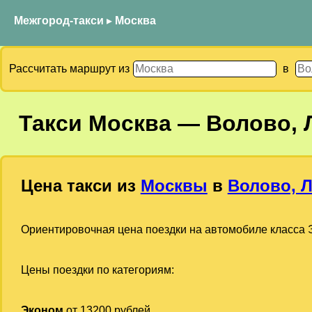
Межгород-такси
▸
Москва
Рассчитать маршрут из
в
Такси
Москва
—
Волово, 
Цена такси из
Москвы
в
Волово, 
Ориентировочная цена поездки на автомобиле класса Э
Цены поездки по категориям:
Эконом
от 13200 рублей