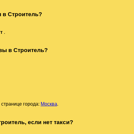
ы в Строитель?
ут
.
квы в Строитель?
 странице города:
Москва
.
роитель, если нет такси?