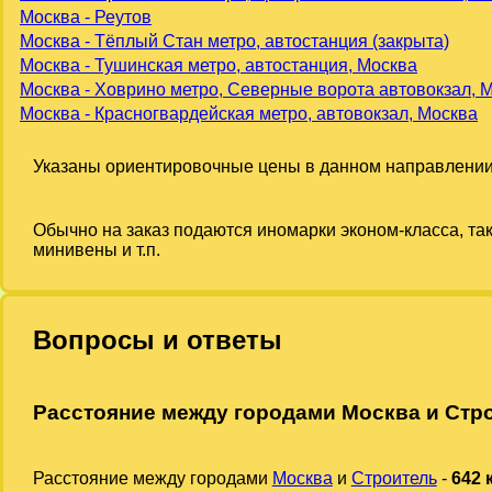
Москва - Реутов
Москва - Тёплый Стан метро, автостанция (закрыта)
Москва - Тушинская метро, автостанция, Москва
Москва - Ховрино метро, Северные ворота автовокзал, 
Москва - Красногвардейская метро, автовокзал, Москва
Указаны ориентировочные цены в данном направлении
Обычно на заказ подаются иномарки эконом-класса, та
минивены и т.п.
Вопросы и ответы
Расстояние между городами Москва и Стр
Расстояние между городами
Москва
и
Строитель
-
642 