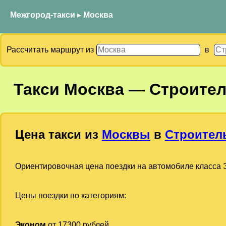
Межгород-такси
▸
Москва
Рассчитать маршрут из
в
Такси
Москва
—
Строите
Цена такси из
Москвы
в
Строител
Ориентировочная цена поездки на автомобиле класса Э
Цены поездки по категориям:
Эконом
от 17300 рублей