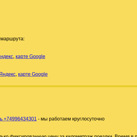
 маршрута:
Яндекс
,
карте Google
 Яндекс
,
карте Google
ь +74996434301
- мы работаем круглосуточно
ько фиксированную цену за километраж поездки. Время в п