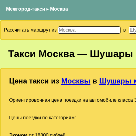
Межгород-такси
▸
Москва
Рассчитать маршрут из
в
Такси
Москва
—
Шушары м
Цена такси из
Москвы
в
Шушары м
Ориентировочная цена поездки на автомобиле класса Э
Цены поездки по категориям:
Эконом
от 18800 рублей