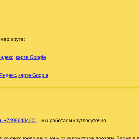
 маршрута:
Яндекс
,
карте Google
 Яндекс
,
карте Google
ь +74996434301
- мы работаем круглосуточно
ько фиксированную цену за километраж поездки. Время в п