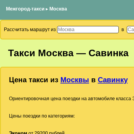
Межгород-такси
▸
Москва
Рассчитать маршрут из
в
Такси
Москва
—
Савинка
Цена такси из
Москвы
в
Савинку
Ориентировочная цена поездки на автомобиле класса Э
Цены поездки по категориям:
Эконом
от 29200 рублей