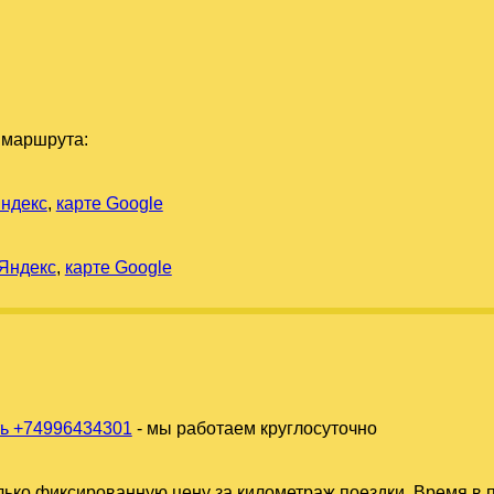
 маршрута:
Яндекс
,
карте Google
 Яндекс
,
карте Google
ь +74996434301
- мы работаем круглосуточно
ько фиксированную цену за километраж поездки. Время в п