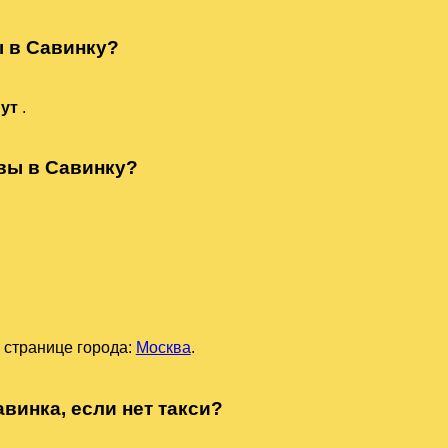
ы в Савинку?
нут
.
квы в Савинку?
 странице города:
Москва
.
винка, если нет такси?