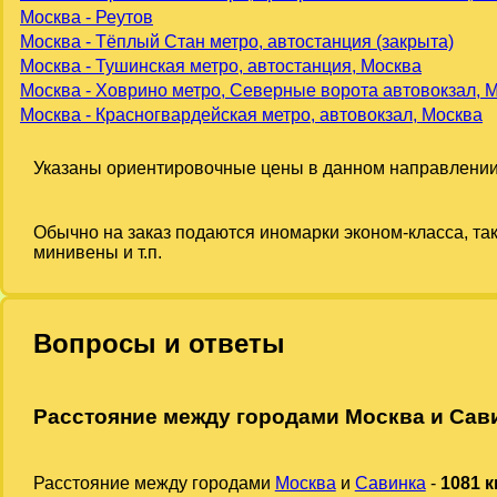
Москва - Реутов
Москва - Тёплый Стан метро, автостанция (закрыта)
Москва - Тушинская метро, автостанция, Москва
Москва - Ховрино метро, Северные ворота автовокзал, 
Москва - Красногвардейская метро, автовокзал, Москва
Указаны ориентировочные цены в данном направлении
Обычно на заказ подаются иномарки эконом-класса, та
минивены и т.п.
Вопросы и ответы
Расстояние между городами Москва и Сав
Расстояние между городами
Москва
и
Савинка
-
1081 к