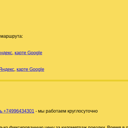
 маршрута:
Яндекс
,
карте Google
 Яндекс
,
карте Google
ь +74996434301
- мы работаем круглосуточно
ько фиксированную цену за километраж поездки. Время в п