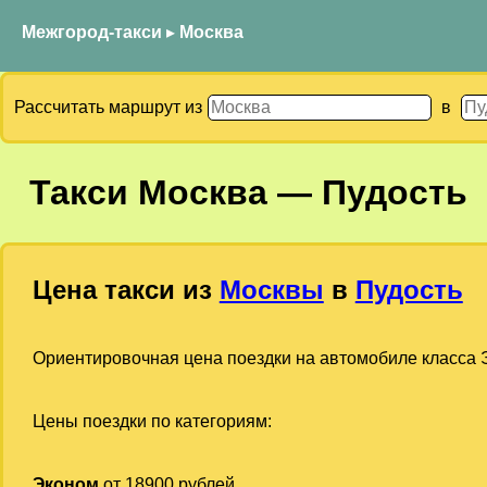
Межгород-такси
▸
Москва
Рассчитать маршрут из
в
Такси
Москва
—
Пудость
Цена такси из
Москвы
в
Пудость
Ориентировочная цена поездки на автомобиле класса Э
Цены поездки по категориям:
Эконом
от 18900 рублей