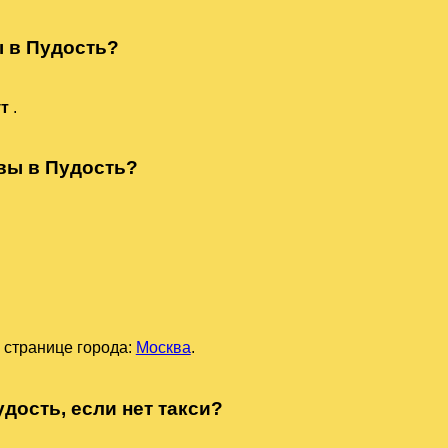
ы в Пудость?
ут
.
квы в Пудость?
 странице города:
Москва
.
дость, если нет такси?