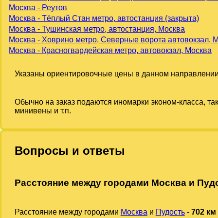
Москва - Реутов
Москва - Тёплый Стан метро, автостанция (закрыта)
Москва - Тушинская метро, автостанция, Москва
Москва - Ховрино метро, Северные ворота автовокзал, 
Москва - Красногвардейская метро, автовокзал, Москва
Указаны ориентировочные цены в данном направлении
Обычно на заказ подаются иномарки эконом-класса, та
минивены и т.п.
Вопросы и ответы
Расстояние между городами Москва и Пуд
Расстояние между городами
Москва
и
Пудость
-
702 км