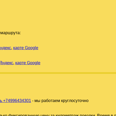
 маршрута:
Яндекс
,
карте Google
 Яндекс
,
карте Google
ь +74996434301
- мы работаем круглосуточно
ько фиксированную цену за километраж поездки. Время в п