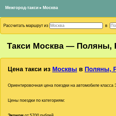
Межгород-такси
▸
Москва
Рассчитать маршрут из
в
Такси
Москва
—
Поляны, 
Цена такси из
Москвы
в
Поляны, 
Ориентировочная цена поездки на автомобиле класса Э
Цены поездки по категориям:
Эконом
от 5700 рублей