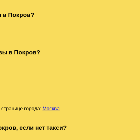
ы в Покров?
квы в Покров?
 странице города:
Москва
.
кров, если нет такси?