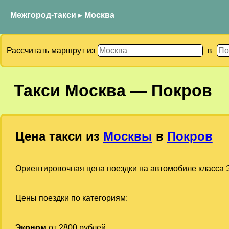
Межгород-такси
▸
Москва
Рассчитать маршрут из
в
Такси
Москва
—
Покров
Цена такси из
Москвы
в
Покров
Ориентировочная цена поездки на автомобиле класса Э
Цены поездки по категориям:
Эконом
от 2800 рублей