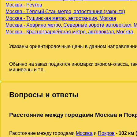
Москва - Реутов
Москва - Тёплый Стан метро, автостанция (закрыта)
Москва - Тушинская метро, автостанция, Москва
Москва - Ховрино метро, Северные ворота автовокзал, 
Москва - Красногвардейская метро, автовокзал, Москва
Указаны ориентировочные цены в данном направлении
Обычно на заказ подаются иномарки эконом-класса, та
минивены и т.п.
Вопросы и ответы
Расстояние между городами Москва и Пок
Расстояние между городами
Москва
и
Покров
-
102 км 