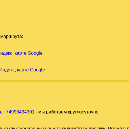
 маршрута:
Яндекс
,
карте Google
 Яндекс
,
карте Google
ь +74996434301
- мы работаем круглосуточно
ько фиксированную цену за километраж поездки. Время в п