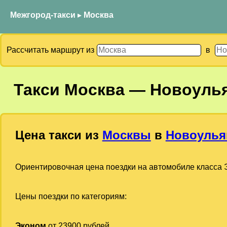
Межгород-такси
▸
Москва
Рассчитать маршрут из
в
Такси
Москва
—
Новоуль
Цена такси из
Москвы
в
Новоулья
Ориентировочная цена поездки на автомобиле класса Э
Цены поездки по категориям:
Эконом
от 23900 рублей