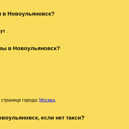
ы в Новоульяновск?
нут
.
квы в Новоульяновск?
 странице города:
Москва
.
овоульяновск, если нет такси?