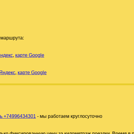
 маршрута:
Яндекс
,
карте Google
 Яндекс
,
карте Google
ь +74996434301
- мы работаем круглосуточно
ько фиксированную цену за километраж поездки. Время в п