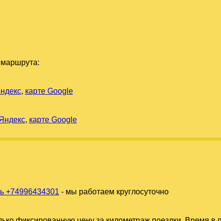
 маршрута:
Яндекс
,
карте Google
 Яндекс
,
карте Google
ь +74996434301
- мы работаем круглосуточно
ько фиксированную цену за километраж поездки. Время в п