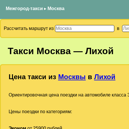
Межгород-такси
▸
Москва
Рассчитать маршрут из
в
Такси
Москва
—
Лихой
Цена такси из
Москвы
в
Лихой
Ориентировочная цена поездки на автомобиле класса Э
Цены поездки по категориям:
Эконом
от 25900 рублей