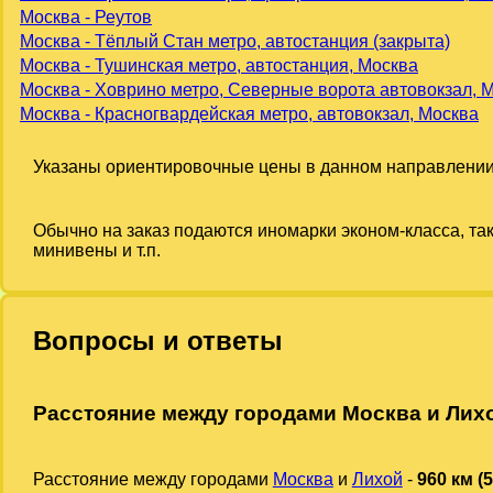
Москва - Реутов
Москва - Тёплый Стан метро, автостанция (закрыта)
Москва - Тушинская метро, автостанция, Москва
Москва - Ховрино метро, Северные ворота автовокзал, 
Москва - Красногвардейская метро, автовокзал, Москва
Указаны ориентировочные цены в данном направлении
Обычно на заказ подаются иномарки эконом-класса, та
минивены и т.п.
Вопросы и ответы
Расстояние между городами Москва и Лих
Расстояние между городами
Москва
и
Лихой
-
960 км (