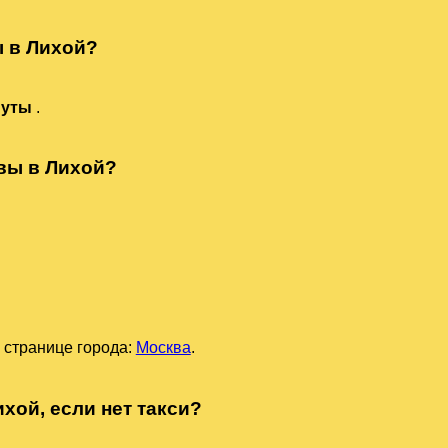
ы в Лихой?
нуты
.
квы в Лихой?
 странице города:
Москва
.
хой, если нет такси?