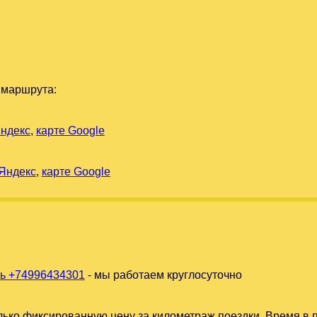
 маршрута:
Яндекс
,
карте Google
 Яндекс
,
карте Google
ь +74996434301
- мы работаем круглосуточно
ько фиксированную цену за километраж поездки. Время в п