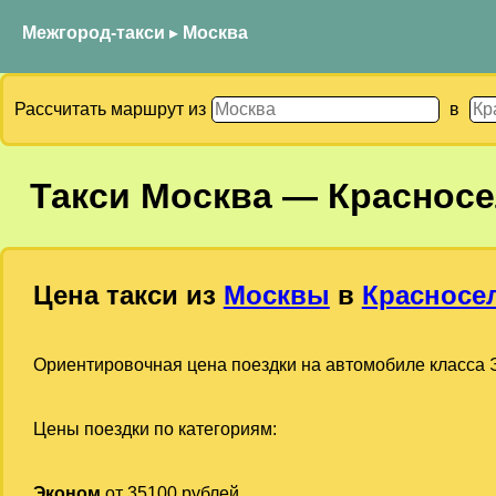
Межгород-такси
▸
Москва
Рассчитать маршрут из
в
Такси
Москва
—
Красносе
Цена такси из
Москвы
в
Красносе
Ориентировочная цена поездки на автомобиле класса Э
Цены поездки по категориям:
Эконом
от 35100 рублей