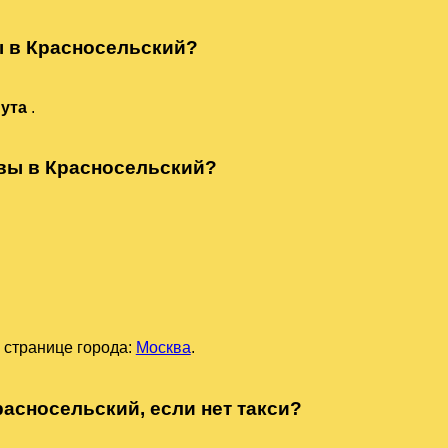
ы в Красносельский?
нута
.
квы в Красносельский?
 странице города:
Москва
.
расносельский, если нет такси?