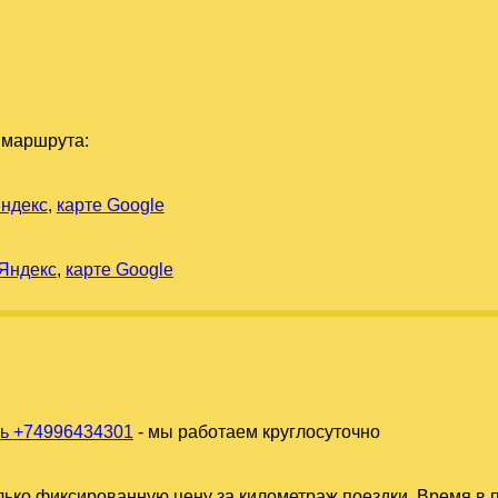
 маршрута:
Яндекс
,
карте Google
 Яндекс
,
карте Google
ь +74996434301
- мы работаем круглосуточно
ько фиксированную цену за километраж поездки. Время в п