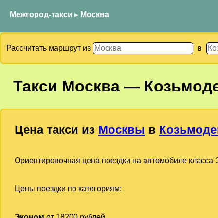
Межгород-такси
▸
Москва
Рассчитать маршрут из
в
Такси
Москва
—
Козьмод
Цена такси из
Москвы
в
Козьмоде
Ориентировочная цена поездки на автомобиле класса Э
Цены поездки по категориям:
Эконом
от 18200 рублей