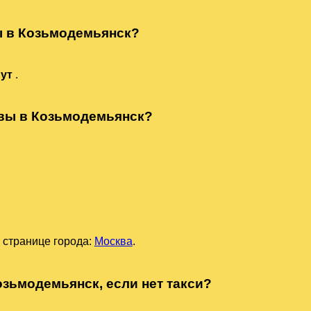
ы в Козьмодемьянск?
нут
.
квы в Козьмодемьянск?
 странице города:
Москва
.
озьмодемьянск, если нет такси?