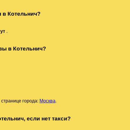
ы в Котельнич?
нут
.
квы в Котельнич?
 странице города:
Москва
.
тельнич, если нет такси?