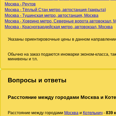
Москва - Реутов
Москва - Тёплый Стан метро, автостанция (закрыта)
Москва - Тушинская метро, автостанция, Москва
Москва - Ховрино метро, Северные ворота автовокзал, 
Москва - Красногвардейская метро, автовокзал, Москва
Указаны ориентировочные цены в данном направлении
Обычно на заказ подаются иномарки эконом-класса, та
минивены и т.п.
Вопросы и ответы
Расстояние между городами Москва и Кот
Расстояние между городами
Москва
и
Котельнич
-
839 