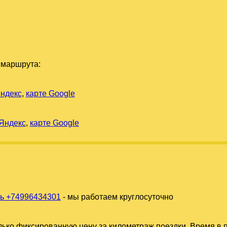
 маршрута:
Яндекс
,
карте Google
 Яндекс
,
карте Google
ь +74996434301
- мы работаем круглосуточно
ько фиксированную цену за километраж поездки. Время в п