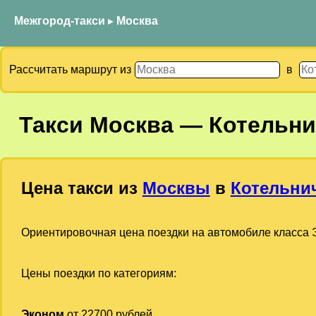
Межгород-такси
▸
Москва
Рассчитать маршрут из
в
Такси
Москва
—
Котельни
Цена такси из
Москвы
в
Котельни
Ориентировочная цена поездки на автомобиле класса Э
Цены поездки по категориям:
Эконом
от 22700 рублей