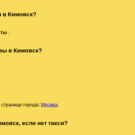
ы в Кимовск?
уты
.
квы в Кимовск?
 странице города:
Москва
.
имовск, если нет такси?