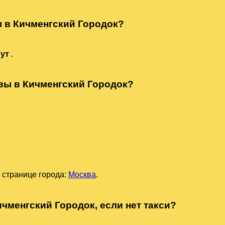
ы в Кичменгский Городок?
нут
.
квы в Кичменгский Городок?
 странице города:
Москва
.
ичменгский Городок, если нет такси?