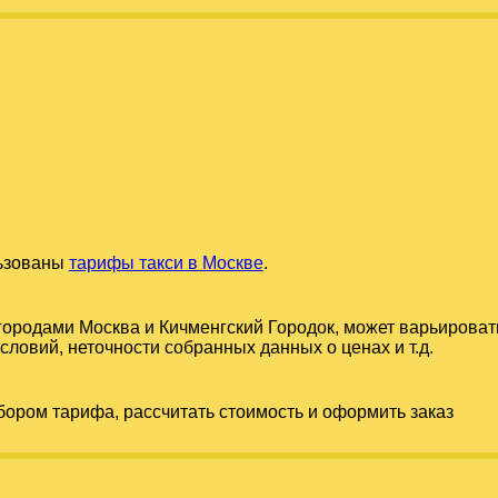
льзованы
тарифы такси в Москве
.
 городами
Москва
и
Кичменгский Городок
, может варьироват
словий, неточности собранных данных о ценах и т.д.
бором тарифа, рассчитать стоимость и оформить заказ