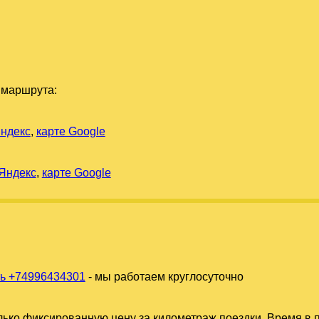
 маршрута:
Яндекс
,
карте Google
 Яндекс
,
карте Google
ь +74996434301
- мы работаем круглосуточно
ько фиксированную цену за километраж поездки. Время в п