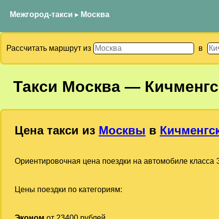
Межгород-такси
▸
Москва
Рассчитать маршрут из
в
Такси
Москва
—
Кичменгс
Цена такси из
Москвы
в
Кичменгс
Ориентировочная цена поездки на автомобиле класса Э
Цены поездки по категориям:
Эконом
от 23400 рублей