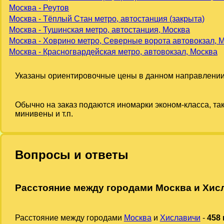
Москва - Реутов
Москва - Тёплый Стан метро, автостанция (закрыта)
Москва - Тушинская метро, автостанция, Москва
Москва - Ховрино метро, Северные ворота автовокзал, 
Москва - Красногвардейская метро, автовокзал, Москва
Указаны ориентировочные цены в данном направлении
Обычно на заказ подаются иномарки эконом-класса, та
минивены и т.п.
Вопросы и ответы
Расстояние между городами Москва и Хис
Расстояние между городами
Москва
и
Хиславичи
-
458 