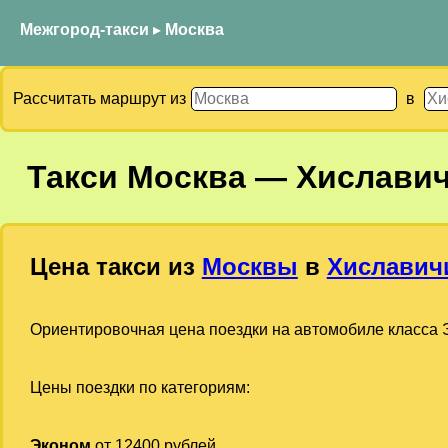
Межгород-такси
▸
Москва
Рассчитать маршрут из
в
Такси
Москва
—
Хислави
Цена такси из
Москвы
в
Хиславич
Ориентировочная цена поездки на автомобиле класса Э
Цены поездки по категориям:
Эконом
от 12400 рублей