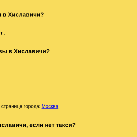
ы в Хиславичи?
ут
.
квы в Хиславичи?
 странице города:
Москва
.
иславичи, если нет такси?