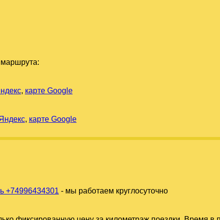
 маршрута:
Яндекс
,
карте Google
 Яндекс
,
карте Google
ь +74996434301
- мы работаем круглосуточно
ько фиксированную цену за километраж поездки. Время в п