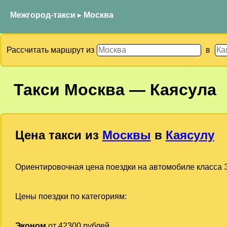
Межгород-такси
▸
Москва
Рассчитать маршрут из
в
Такси
Москва
—
Каясула
Цена такси из
Москвы
в
Каясулу
Ориентировочная цена поездки на автомобиле класса Э
Цены поездки по категориям:
Эконом
от 42300 рублей