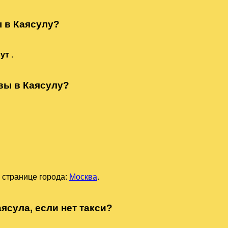
ы в Каясулу?
нут
.
вы в Каясулу?
 странице города:
Москва
.
ясула, если нет такси?