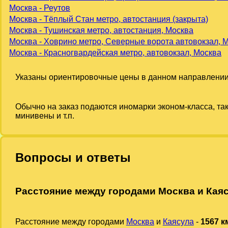
Москва - Реутов
Москва - Тёплый Стан метро, автостанция (закрыта)
Москва - Тушинская метро, автостанция, Москва
Москва - Ховрино метро, Северные ворота автовокзал, 
Москва - Красногвардейская метро, автовокзал, Москва
Указаны ориентировочные цены в данном направлении
Обычно на заказ подаются иномарки эконом-класса, та
минивены и т.п.
Вопросы и ответы
Расстояние между городами Москва и Кая
Расстояние между городами
Москва
и
Каясула
-
1567 к