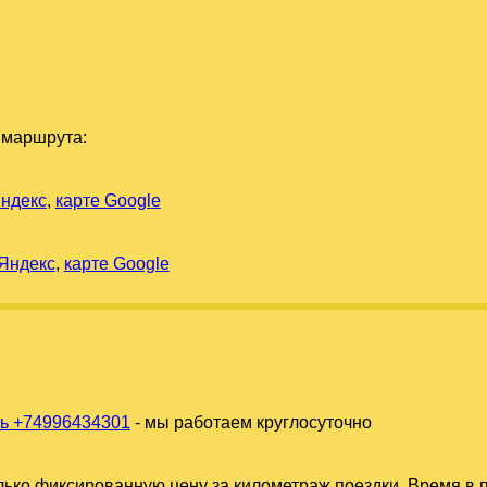
 маршрута:
Яндекс
,
карте Google
 Яндекс
,
карте Google
ь +74996434301
- мы работаем круглосуточно
ько фиксированную цену за километраж поездки. Время в п