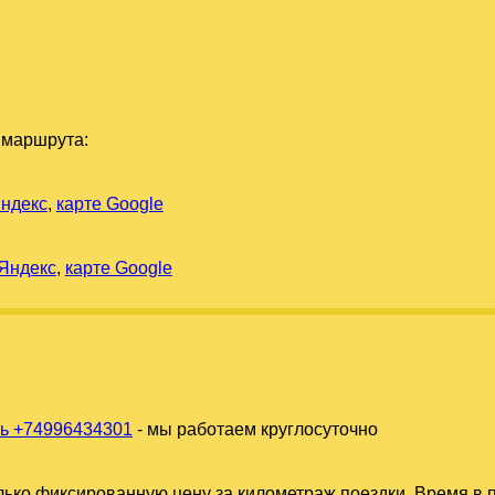
 маршрута:
Яндекс
,
карте Google
 Яндекс
,
карте Google
ь +74996434301
- мы работаем круглосуточно
ько фиксированную цену за километраж поездки. Время в п