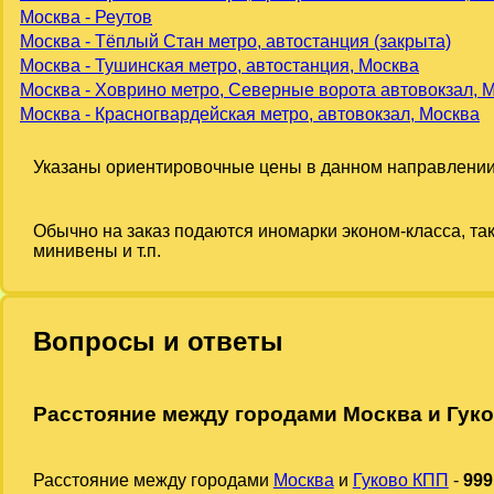
Москва - Реутов
Москва - Тёплый Стан метро, автостанция (закрыта)
Москва - Тушинская метро, автостанция, Москва
Москва - Ховрино метро, Северные ворота автовокзал, 
Москва - Красногвардейская метро, автовокзал, Москва
Указаны ориентировочные цены в данном направлении
Обычно на заказ подаются иномарки эконом-класса, та
минивены и т.п.
Вопросы и ответы
Расстояние между городами Москва и Гук
Расстояние между городами
Москва
и
Гуково КПП
-
999