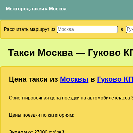
Межгород-такси
▸
Москва
Рассчитать маршрут из
в
Такси
Москва
—
Гуково К
Цена такси из
Москвы
в
Гуково К
Ориентировочная цена поездки на автомобиле класса Э
Цены поездки по категориям:
Эконом
от 27000 рублей