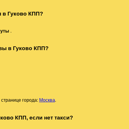
ы в Гуково КПП?
нуты
.
квы в Гуково КПП?
 странице города:
Москва
.
ково КПП, если нет такси?