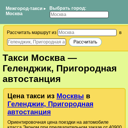
Выбрать город:
Межгород-такси
▸
Москва
Рассчитать маршрут из
в
Такси
Москва
—
Геленджик, Пригородная
автостанция
Цена такси из
Москвы
в
Геленджик, Пригородная
автостанция
Ориентировочная цена поездки на автомобиле
класса Эконом при предварительном заказе от 40900