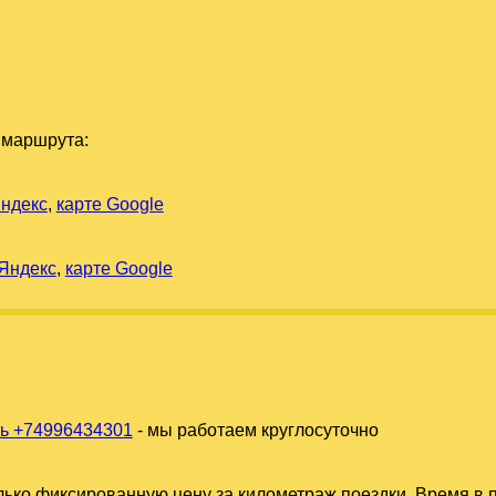
 маршрута:
Яндекс
,
карте Google
 Яндекс
,
карте Google
ь +74996434301
- мы работаем круглосуточно
ько фиксированную цену за километраж поездки. Время в п