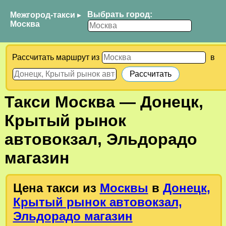
Выбрать город:
Межгород-такси
▸
Москва
Рассчитать маршрут из
в
Такси
Москва
—
Донецк,
Крытый рынок
автовокзал, Эльдорадо
магазин
Цена такси из
Москвы
в
Донецк,
Крытый рынок автовокзал,
Эльдорадо магазин