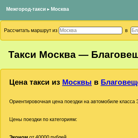
Межгород-такси
▸
Москва
Рассчитать маршрут из
в
Такси
Москва
—
Благове
Цена такси из
Москвы
в
Благовещ
Ориентировочная цена поездки на автомобиле класса Э
Цены поездки по категориям:
Эконом
от 40000 рублей