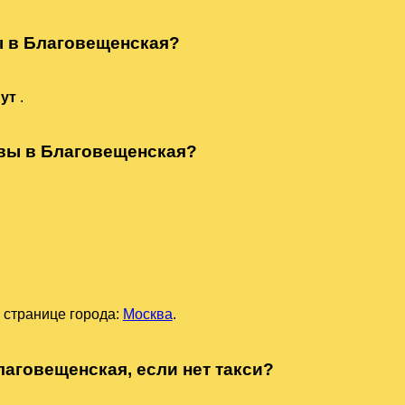
ы в Благовещенская?
нут
.
квы в Благовещенская?
 странице города:
Москва
.
лаговещенская, если нет такси?