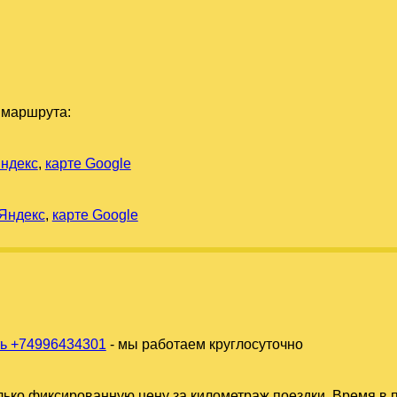
 маршрута:
Яндекс
,
карте Google
 Яндекс
,
карте Google
ь +74996434301
- мы работаем круглосуточно
ько фиксированную цену за километраж поездки. Время в п