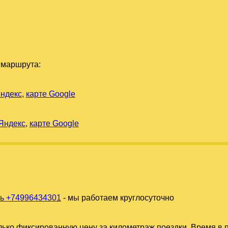
 маршрута:
Яндекс
,
карте Google
 Яндекс
,
карте Google
ь +74996434301
- мы работаем круглосуточно
ько фиксированную цену за километраж поездки. Время в п