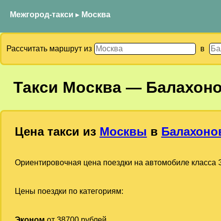
Межгород-такси
▸
Москва
Рассчитать маршрут из
в
Такси
Москва
—
Балахоно
Цена такси из
Москвы
в
Балахоно
Ориентировочная цена поездки на автомобиле класса Э
Цены поездки по категориям:
Эконом
от 38700 рублей