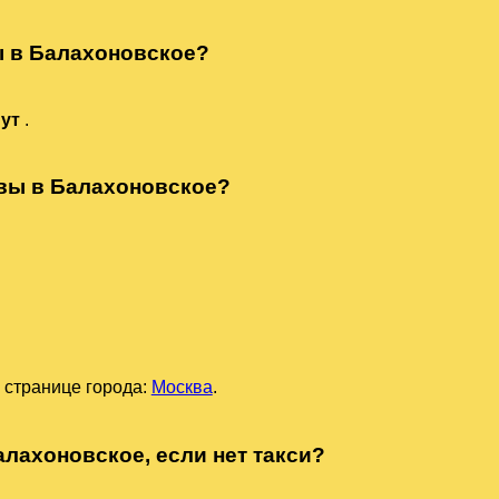
ы в Балахоновское?
нут
.
квы в Балахоновское?
 странице города:
Москва
.
алахоновское, если нет такси?