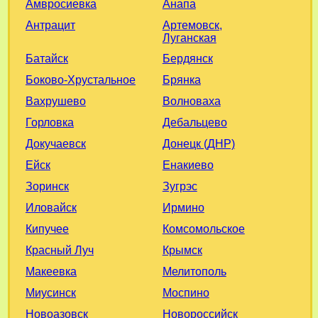
Анапа
Амвросиевка
Артемовск,
Антрацит
Луганская
Бердянск
Батайск
Брянка
Боково-Хрустальное
Волноваха
Вахрушево
Дебальцево
Горловка
Донецк (ДНР)
Докучаевск
Енакиево
Ейск
Зугрэс
Зоринск
Ирмино
Иловайск
Комсомольское
Кипучее
Крымск
Красный Луч
Мелитополь
Макеевка
Моспино
Миусинск
Новороссийск
Новоазовск