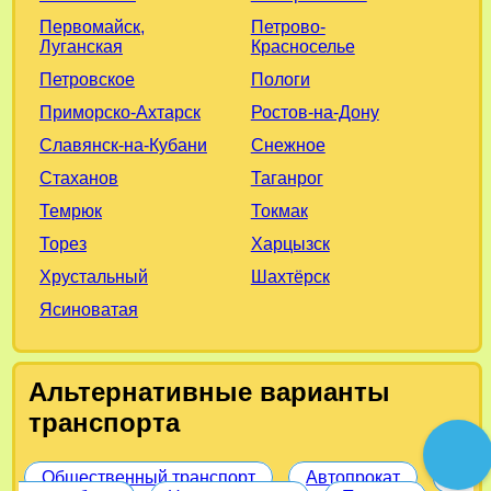
Петрово-
Первомайск,
Красноселье
Луганская
Пологи
Петровское
Ростов-на-Дону
Приморско-Ахтарск
Снежное
Славянск-на-Кубани
Таганрог
Стаханов
Токмак
Темрюк
Харцызск
Торез
Шахтёрск
Хрустальный
Ясиноватая
Альтернативные варианты
транспорта
Общественный транспорт
Автопрокат
На