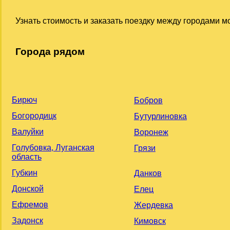
Узнать стоимость и заказать поездку между городами 
Города рядом
Бирюч
Бобров
Богородицк
Бутурлиновка
Валуйки
Воронеж
Голубовка, Луганская
Грязи
область
Губкин
Данков
Донской
Елец
Ефремов
Жердевка
Задонск
Кимовск