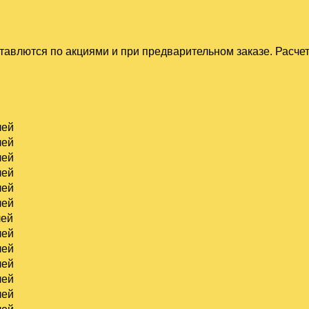
тавлются по акциями и при предварительном заказе. Расче
лей
лей
лей
лей
лей
лей
лей
лей
лей
лей
лей
лей