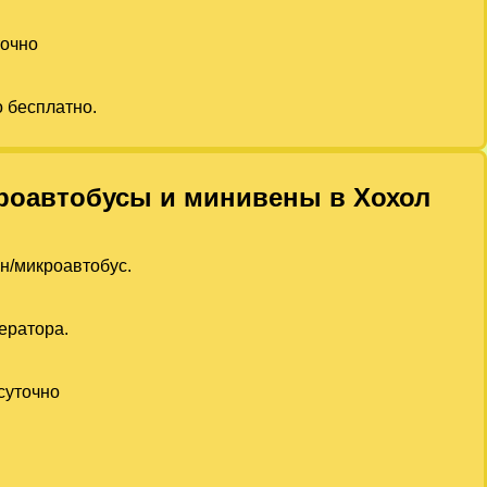
точно
о бесплатно.
икроавтобусы и минивены в Хохол
ен/микроавтобус.
ератора.
суточно