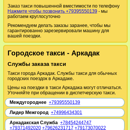
Заказ такси повышенной вместимости по телефону
Нажмите чтобы позвонить +79395550139
- мы
работаем круглосуточно
Рекомендуем делать заказы заранее, чтобы мы
гарантированно зарезервировали машину для
вашей поездки.
Городское такси - Аркадак
Службы заказа такси
Такси города Аркадак. Службы такси для обычных
городских поездок в Аркадаке.
Цены на поездки в такси Аркадака могут отличаться.
Уточняйте при обращении в диспетчерскую такси.
Междугороднее
+79395550139
Лидер Межгород
+74996434301
Аркадакская Служба
+78454244747
+79371492020
+79626231717
+79173070022