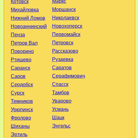
Маркс
Котовск
Моршанск
Михайловка
Николаевск
Нижний Ломов
Новохоперск
Новоаннинский
Первомайск
Пенза
Петровск
Петров Вал
Рассказово
Поворино
Рузаевка
Ртищево
Саратов
Саранск
Серафимович
Саров
Спасск
Сердобск
Тамбов
Сурск
Уварово
Темников
Усмань
Урюпинск
Шацк
Фролово
Энгельс
Шиханы
Эртиль