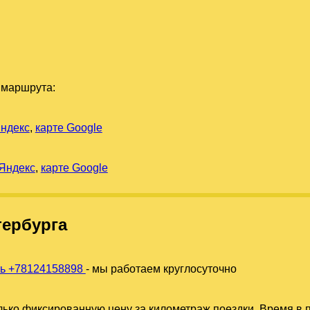
 маршрута:
Яндекс
,
карте Google
 Яндекс
,
карте Google
тербурга
ть +78124158898
- мы работаем круглосуточно
ько фиксированную цену за километраж поездки. Время в п