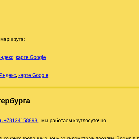
 маршрута:
Яндекс
,
карте Google
 Яндекс
,
карте Google
тербурга
ть +78124158898
- мы работаем круглосуточно
ько фиксированную цену за километраж поездки. Время в п