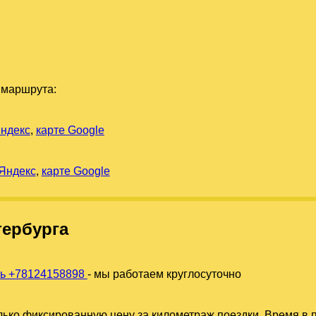
 маршрута:
Яндекс
,
карте Google
 Яндекс
,
карте Google
тербурга
ть +78124158898
- мы работаем круглосуточно
ько фиксированную цену за километраж поездки. Время в п