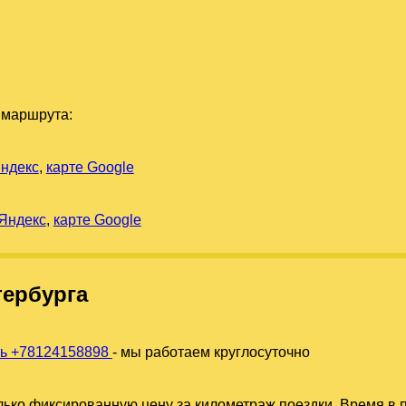
 маршрута:
Яндекс
,
карте Google
 Яндекс
,
карте Google
тербурга
ть +78124158898
- мы работаем круглосуточно
ько фиксированную цену за километраж поездки. Время в п